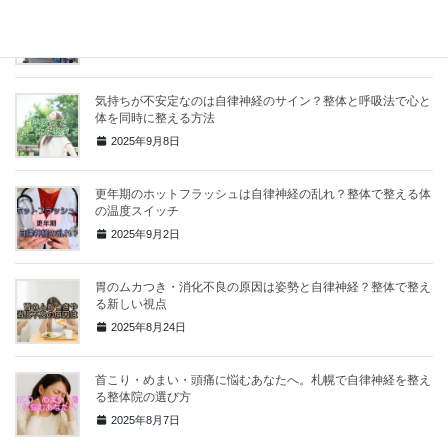
夜中に目が覚める…眠りの浅さは自律神経と姿勢が関係？整体
で深い眠りを取り戻す方法
2025年9月16日
気持ちが不安定なのは自律神経のサイン？整体と呼吸法で心と
体を同時に整える方法
2025年9月8日
更年期のホットフラッシュは自律神経の乱れ？整体で整える体
の温度スイッチ
2025年9月2日
胃のムカつき・消化不良の原因は姿勢と自律神経？整体で整え
る新しい視点
2025年8月24日
首こり・めまい・頭痛に悩むあなたへ。札幌で自律神経を整え
る整体院の選び方
2025年8月7日